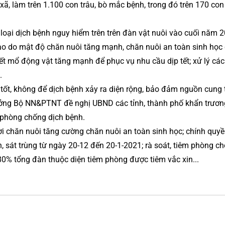
 xã, làm trên 1.100 con trâu, bò mắc bệnh, trong đó trên 170 con 
loại dịch bệnh nguy hiểm trên trên đàn vật nuôi vào cuối năm 
cao do mật độ chăn nuôi tăng mạnh, chăn nuôi an toàn sinh học 
ết mổ động vật tăng mạnh để phục vụ nhu cầu dịp tết; xử lý các
.
tốt, không để dịch bệnh xảy ra diện rộng, bảo đảm nguồn cung
ởng Bộ NN&PTNT đề nghị UBND các tỉnh, thành phố khẩn trương 
p phòng chống dịch bệnh.
i chăn nuôi tăng cường chăn nuôi an toàn sinh học; chính quyề
, sát trùng từ ngày 20-12 đến 20-1-2021; rà soát, tiêm phòng ch
80% tổng đàn thuộc diện tiêm phòng được tiêm vắc xin...