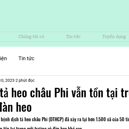
Chúng tôi có
Tin tức
Tuyển dụng
iện
Tin tức
10, 2023
2 phút đọc
 tả heo châu Phi vẫn tồn tại t
đàn heo
ệnh dịch tả heo châu Phi (DTHCP) đã xảy ra tại hơn 1.500 xã của 50 tỉn
 tồn tại trong môi trường và đàn heo khá cao