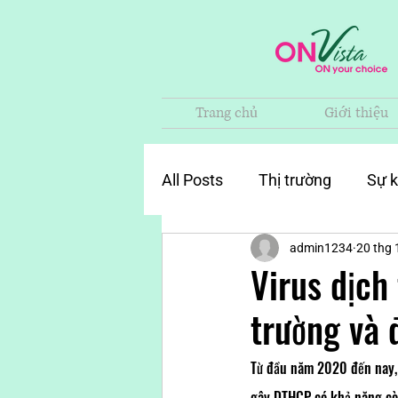
Trang chủ
Giới thiệu
All Posts
Thị trường
Sự k
admin1234
20 thg 
Virus dịch
trường và 
Từ đầu năm 2020 đến nay, b
gây DTHCP có khả năng còn