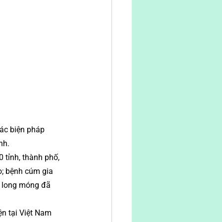
các biện pháp 
nh.
tỉnh, thành phố, 
o; bệnh cúm gia 
m long móng đã 
ện tại Việt Nam 