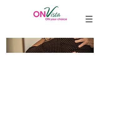
Hoạt động kinh doanh
luôn đi kèm với trách
nhiệm xã hội